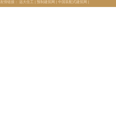
友情链接：
远大住工 |
预制建筑网 |
中国装配式建筑网 |